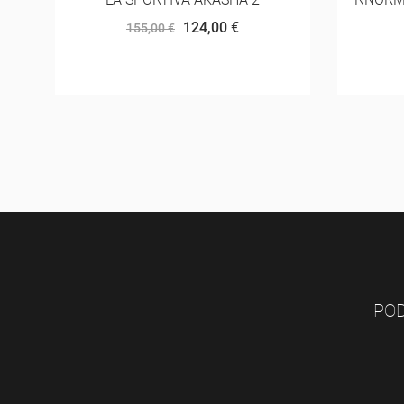
18,75 €
25,00 €
POD