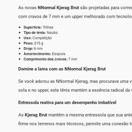
As novas
NNormal Kjerag Brut
são projetadas para corr
com cravos de 7 mm e um upper melhorado com tecnologia
Superfície:
Trilhas
Tipo de tênis:
Neutro
Uso:
Competição
Peso:
215 g
Drop:
6 mm
Amortecimento:
Eexpure
Comprimento dos cravos:
7 mm
Domine a lama com as NNormal Kjerag Brut
Se você adorou as NNormal Kjerag, mas procurava uma v
sola e no upper, este tênis mantém a essência radical da
Entressola reativa para um desempenho imbatível
As
Kjerag Brut
mantêm a mesma entressola que sua antec
firme nos terrenos mais técnicos, permite uma conexão