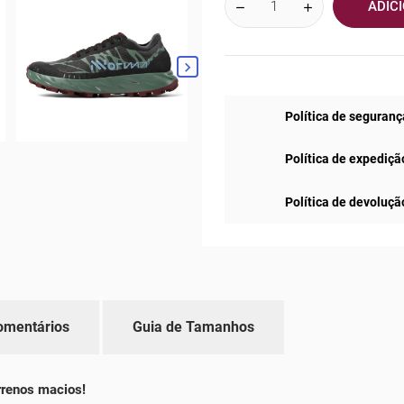
ADIC

Política de seguranç
Política de expediçã
Política de devoluçã
omentários
Guia de Tamanhos
rrenos macios!