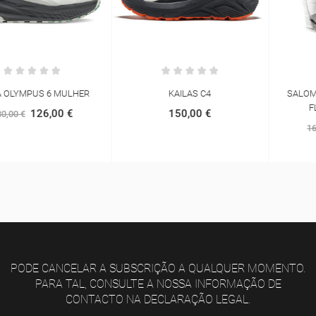
KAILAS C4
SALOMON ADV SKIN 12 WITH
FLASKS INCLUDED
150,00 €
144,00 €
160,00 €
PODE CANCELAR A SUBSCRIÇÃO A QUALQUER MOMENTO.
PARA TAL, CONSULTE A NOSSA INFORMAÇÃO DE
CONTACTO NA DECLARAÇÃO LEGAL.