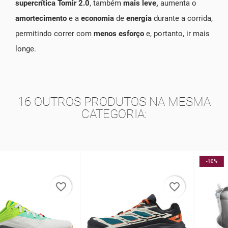
supercrítica Tomir 2.0
, também
mais leve,
aumenta o
amortecimento
e a
economia
de
energia
durante a corrida,
permitindo correr com
menos esforço
e, portanto, ir mais
longe.
16 OUTROS PRODUTOS NA MESMA
CATEGORIA:
-10%
favorite_border
favorite_border