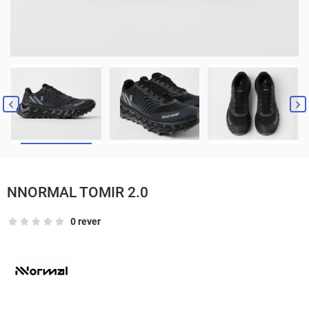


NNORMAL TOMIR 2.0
0 rever