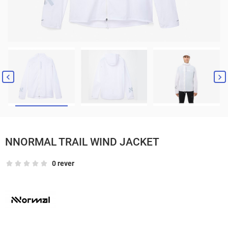


NNORMAL TRAIL WIND JACKET
0 rever