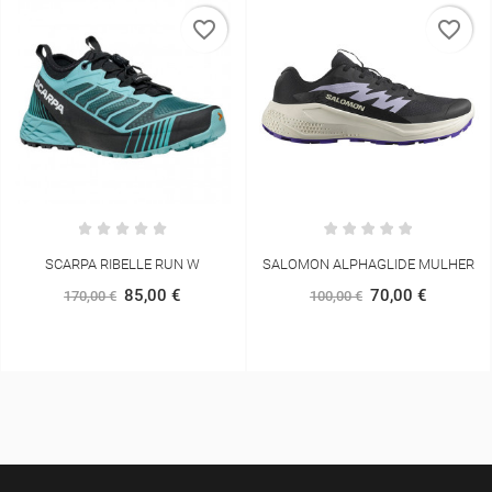
favorite_border
favorite_border
SALOMON ALPHAGLIDE MULHER
HOKA SPEEDGOAT 7 MULHER
70,00 €
156,75 €
100,00 €
165,00 €