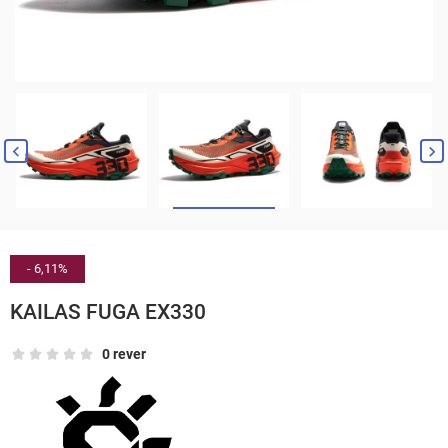


- 6,11%
KAILAS FUGA EX330
0 rever