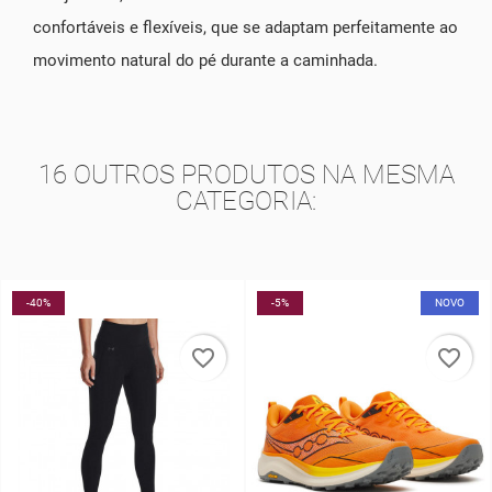
confortáveis e flexíveis, que se adaptam perfeitamente ao
movimento natural do pé durante a caminhada.
16 OUTROS PRODUTOS NA MESMA
CATEGORIA:
-40%
-5%
NOVO
favorite_border
favorite_border