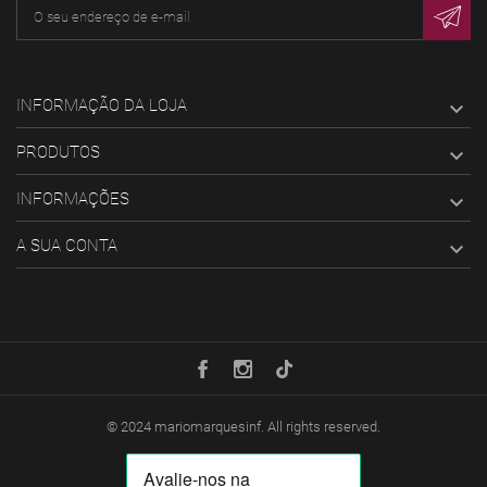
INFORMAÇÃO DA LOJA

PRODUTOS

INFORMAÇÕES

A SUA CONTA

© 2024
mariomarquesinf
. All rights reserved.