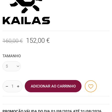
152,00 €
160,00 €
TAMANHO
favorite_border
ADICIONAR AO CARRINHO
PROMOÇÃO VÁLIDA DO DIA 01/08/2026 ATÉ 31/08/2026