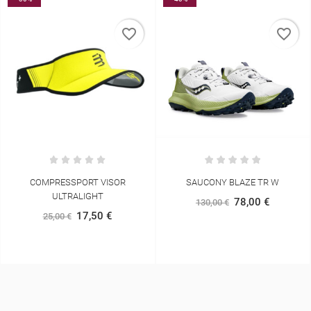
favorite_border
favorite_border
SAUCONY BLAZE TR W
COMPRESSPORT
THUNDERSTORM WATERPROOF
78,00 €
130,00 €
JACKET
315,00 €
350,00 €