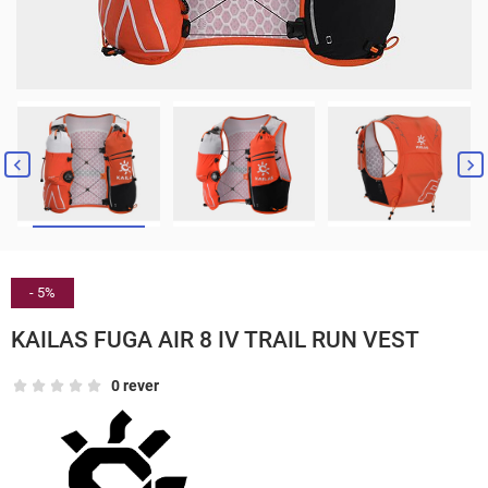


- 5%
KAILAS FUGA AIR 8 IV TRAIL RUN VEST
0 rever