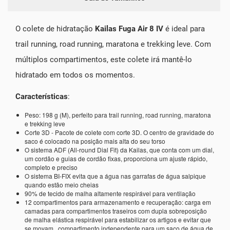
O colete de hidratação
Kailas Fuga Air 8 IV
é ideal para
trail running, road running, maratona e trekking leve. Com
múltiplos compartimentos, este colete irá mantê-lo
hidratado em todos os momentos.
Características
:
Peso: 198 g (M), perfeito para trail running, road running, maratona
e trekking leve
Corte 3D - Pacote de colete com corte 3D. O centro de gravidade do
saco é colocado na posição mais alta do seu torso
O sistema ADF (All-round Dial Fit) da Kailas, que conta com um dial,
um cordão e guias de cordão fixas, proporciona um ajuste rápido,
completo e preciso
O sistema BI-FIX evita que a água nas garrafas de água salpique
quando estão meio cheias
90% de tecido de malha altamente respirável para ventilação
12 compartimentos para armazenamento e recuperação: carga em
camadas para compartimentos traseiros com dupla sobreposição
de malha elástica respirável para estabilizar os artigos e evitar que
se movam. compartimento independente para um saco de água de