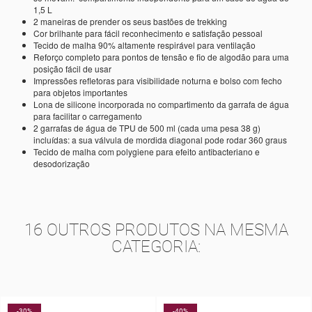
1,5 L
2 maneiras de prender os seus bastões de trekking
Cor brilhante para fácil reconhecimento e satisfação pessoal
Tecido de malha 90% altamente respirável para ventilação
Reforço completo para pontos de tensão e fio de algodão para uma
posição fácil de usar
Impressões refletoras para visibilidade noturna e bolso com fecho
para objetos importantes
Lona de silicone incorporada no compartimento da garrafa de água
para facilitar o carregamento
2 garrafas de água de TPU de 500 ml (cada uma pesa 38 g)
incluídas: a sua válvula de mordida diagonal pode rodar 360 graus
Tecido de malha com polygiene para efeito antibacteriano e
desodorização
16 OUTROS PRODUTOS NA MESMA
CATEGORIA:
-40%
-10%
NOVO