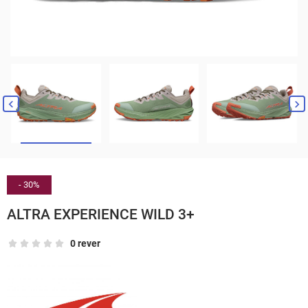


- 30%
ALTRA EXPERIENCE WILD 3+
0 rever