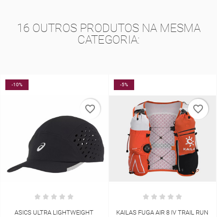
16 OUTROS PRODUTOS NA MESMA
CATEGORIA:
-5%
-30%
_border
favorite_border
favorite
T
KAILAS FUGA AIR 8 IV TRAIL RUN
COMPRESSPORT HYBRID