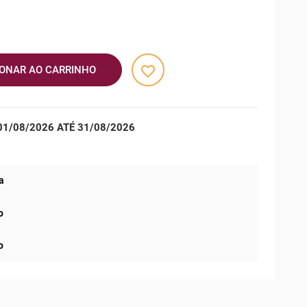
favorite_border
IONAR AO CARRINHO
1/08/2026 ATÉ 31/08/2026
a
o
o