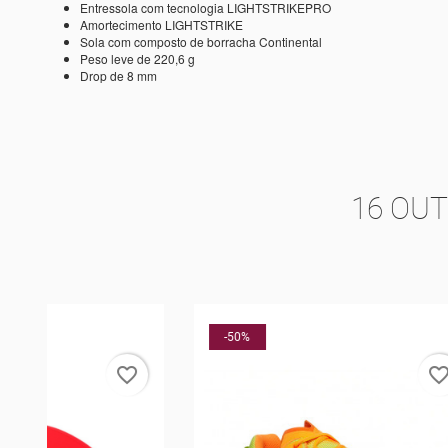
Entressola com tecnologia LIGHTSTRIKEPRO
Amortecimento LIGHTSTRIKE
Sola com composto de borracha Continental
Peso leve de 220,6 g
Drop de 8 mm
16 OU
-50%
-10%
rder
favorite_border