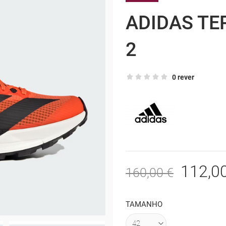
ADIDAS TE
2
0 rever
112,0
160,00 €
TAMANHO