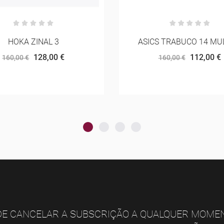
S TRABUCO 14 MULHER
SALOMON S/LAB ULTR
112,00 €
150,00 €
160,00 €
200,00 €
E CANCELAR A SUBSCRIÇÃO A QUALQUER MOME