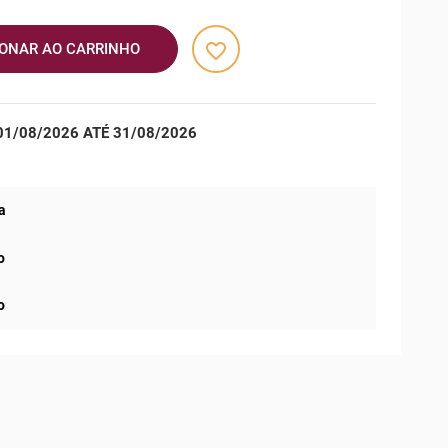
favorite_border
IONAR AO CARRINHO
1/08/2026 ATÉ 31/08/2026
a
o
o