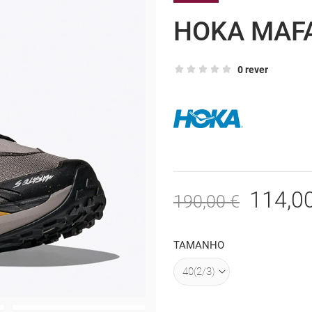
HOKA MAFA
0 rever
114,0
190,00 €
TAMANHO