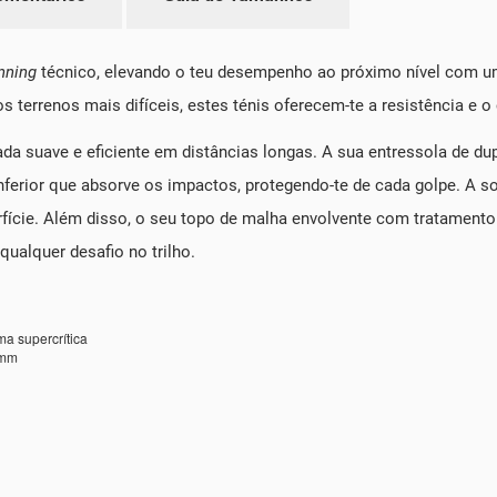
unning
técnico, elevando o teu desempenho ao próximo nível com 
 terrenos mais difíceis, estes ténis oferecem-te a resistência e o
sada suave e eficiente em distâncias longas. A sua entressola de
nferior que absorve os impactos, protegendo-te de cada golpe. A s
cie. Além disso, o seu topo de malha envolvente com tratamento a
qualquer desafio no trilho.
a supercrítica
 mm