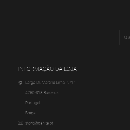
INFORMAÇÃO DA LOJA
Largo Dr. Martins Lima, Nº14
4750-318 Barcelos
Portugal
Braga
store@ganita.pt