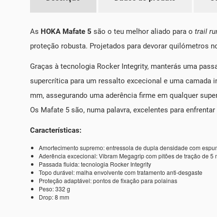
As
HOKA Mafate 5
são o teu melhor aliado para o
trail r
proteção robusta. Projetados para devorar quilómetros nos
Graças à tecnologia Rocker Integrity, manterás uma pas
supercrítica para um ressalto excecional e uma camada i
mm, assegurando uma aderência firme em qualquer superfí
Os Mafate 5 são, numa palavra, excelentes para enfrentar 
Características:
Amortecimento supremo: entressola de dupla densidade com espum
Aderência excecional: Vibram Megagrip com pitões de tração de 5
Passada fluida: tecnologia Rocker Integrity
Topo durável: malha envolvente com tratamento anti-desgaste
Proteção adaptável: pontos de fixação para polainas
Peso: 332 g
Drop: 8 mm