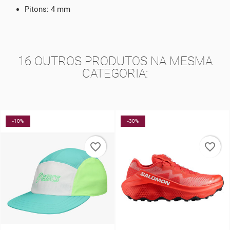
Pitons: 4 mm
16 OUTROS PRODUTOS NA MESMA
CATEGORIA:
-30%
-40%
favorite_border
favorite_border