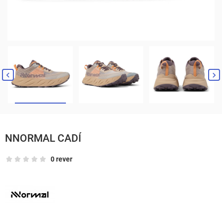


NNORMAL CADÍ
0 rever