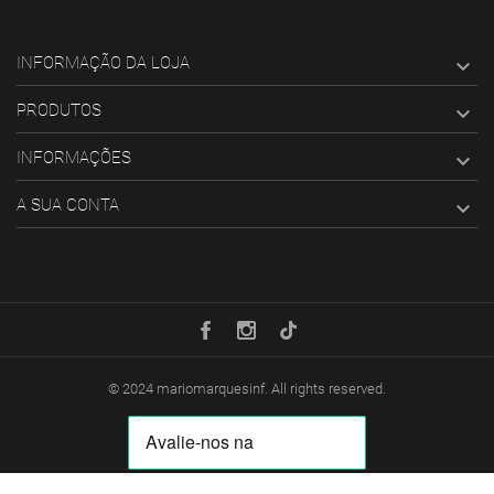
INFORMAÇÃO DA LOJA

PRODUTOS

INFORMAÇÕES

A SUA CONTA

© 2024
mariomarquesinf
. All rights reserved.