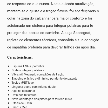
de resposta do que nunca. Nesta cuidada atualização,
mantêm-se o ajuste e a tração fiáveis, foi aperfeiçoado o
colar na zona do calcanhar para maior conforto e foi
adicionado um sistema para integrar polainas para te
proteger das pedras do caminho. A saga Speedgoat,
repleta de elementos técnicos, consolida a sua condição
de sapatilha preferida para devorar trilhos dia após dia.
Características
:
Espuma EVA supercrítica
Podem integrar polainas
Vibram® Megagrip com pitões de tração
Empeine elástico e dinâmico pendente de patente
Tecido rPET leve
Lingueta plana com reforço duplo
Alça no calcanhar
Detalhes refletores
Nova orientação dos pitões para terreno misto
Pitões de 5 mm
Peso: 275 g