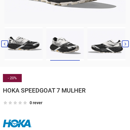


- 20%
HOKA SPEEDGOAT 7 MULHER
0 rever