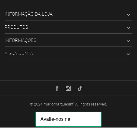
INFORMAÇÃO DA LOJA

PRODUTOS

INFORMAÇÕES

A SUA CONTA

© 2024
mariomarquesinf
. All rights reserved.