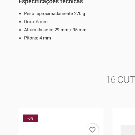
Especificações técnicas
Peso: aproximadamente 270 g
Drop: 6 mm
Altura da sola: 29 mm / 35 mm
Pitons: 4 mm
16 OU
-40%
rder
favorite_border