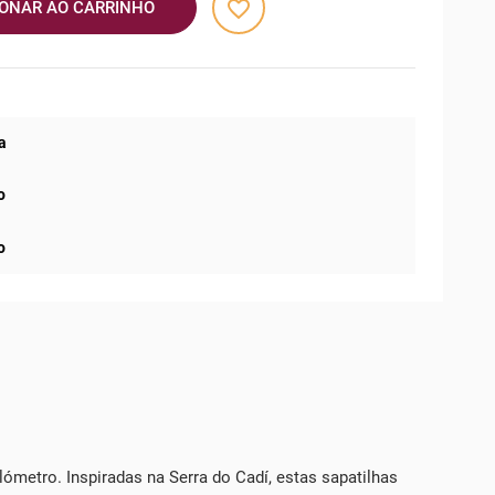
favorite_border
IONAR AO CARRINHO
a
o
o
ómetro. Inspiradas na Serra do Cadí, estas sapatilhas