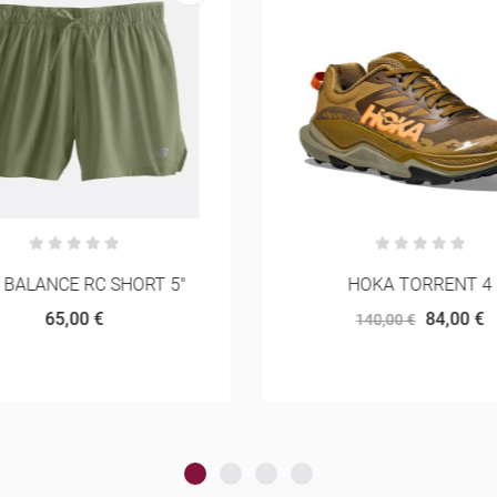
HOKA TORRENT 4
NEW BALANCE FRESH F
HIERRO V9 MULHE
84,00 €
140,00 €
112,00 €
160,00 €