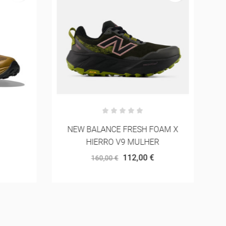
OAM X
ASICS CORE TIGHT
R
45,00 €