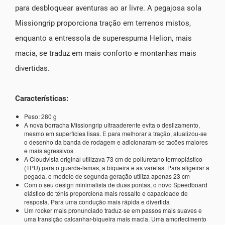
para desbloquear aventuras ao ar livre. A pegajosa sola
Missiongrip proporciona tração em terrenos mistos,
enquanto a entressola de superespuma Helion, mais
macia, se traduz em mais conforto e montanhas mais
divertidas.
Características:
Peso: 280 g
A nova borracha Missiongrip ultraaderente evita o deslizamento,
mesmo em superfícies lisas. E para melhorar a tração, atualizou-se
o desenho da banda de rodagem e adicionaram-se tacões maiores
e mais agressivos
A Cloudvista original utilizava 73 cm de poliuretano termoplástico
(TPU) para o guarda-lamas, a biqueira e as varetas. Para aligeirar a
pegada, o modelo de segunda geração utiliza apenas 23 cm
Com o seu design minimalista de duas pontas, o novo Speedboard
elástico do ténis proporciona mais ressalto e capacidade de
resposta. Para uma condução mais rápida e divertida
Um rocker mais pronunciado traduz-se em passos mais suaves e
uma transição calcanhar-biqueira mais macia. Uma amortecimento