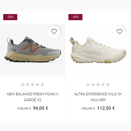
-20%
-25%
favorite_border
favorite_border
NEW BALANCE FRESH FOAM X
ALTRA EXPERIENCE WILD 3+
GAROÉ V2
MULHER
96,00 €
112,50 €
120,00 €
150,00 €