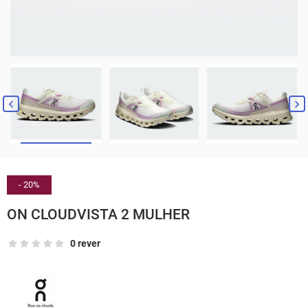


- 20%
ON CLOUDVISTA 2 MULHER
0 rever