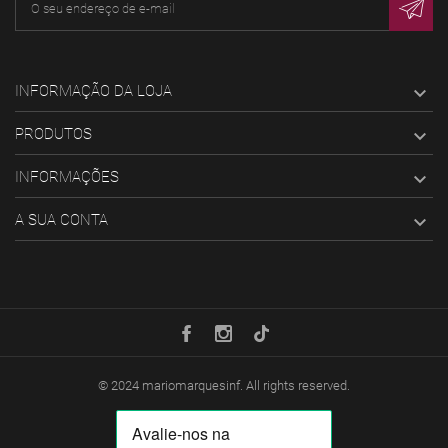
INFORMAÇÃO DA LOJA

PRODUTOS

INFORMAÇÕES

A SUA CONTA

© 2024
mariomarquesinf
. All rights reserved.