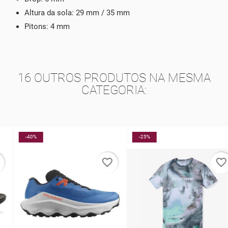
Altura da sola: 29 mm / 35 mm
Pitons: 4 mm
16 OUTROS PRODUTOS NA MESMA
CATEGORIA:
-40%
-25%
favorite_border
favorite_border