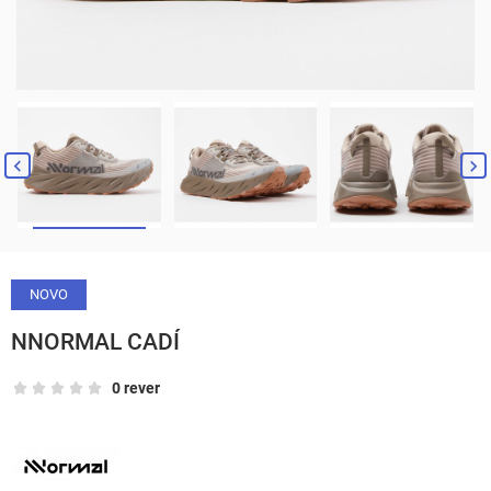


NOVO
NNORMAL CADÍ
0 rever