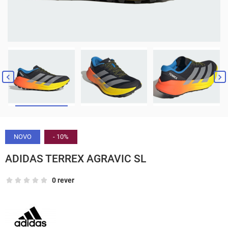


NOVO
- 10%
ADIDAS TERREX AGRAVIC SL
0 rever