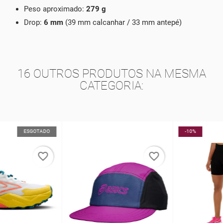
Peso aproximado:
279 g
Drop:
6 mm
(39 mm calcanhar / 33 mm antepé)
16 OUTROS PRODUTOS NA MESMA
CATEGORIA:
-10%
favorite_border
favorite_border