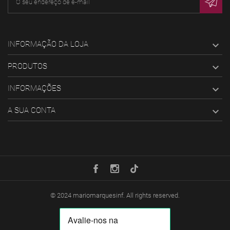
INFORMAÇÃO DA LOJA

PRODUTOS

INFORMAÇÕES

A SUA CONTA

© 2024
mariomarquesinf
. All rights reserved.