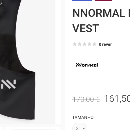
NNORMAL 
VEST
0 rever
161,5
170,00 €
TAMANHO