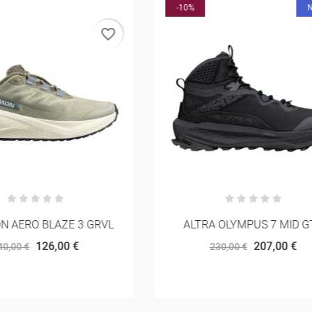
NOVO
-20%
favorite_border
RA OLYMPUS 7 MID GTX
ON CLOUDVISTA 2 MU
207,00 €
128,00 €
230,00 €
160,00 €