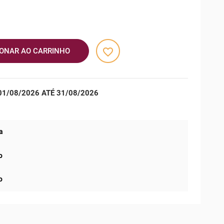
favorite_border
IONAR AO CARRINHO
1/08/2026 ATÉ 31/08/2026
a
o
o