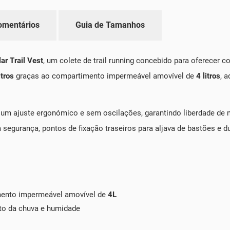
omentários
Guia de Tamanhos
ar Trail Vest
, um colete de trail running concebido para oferecer 
itros
graças ao compartimento impermeável amovível de
4 litros
, 
na um ajuste ergonómico e sem oscilações, garantindo liberdade d
segurança, pontos de fixação traseiros para aljava de bastões e du
nto impermeável amovível de
4L
to da chuva e humidade