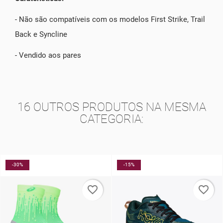
- Não são compatíveis com os modelos First Strike, Trail
Back e Syncline
- Vendido aos pares
16 OUTROS PRODUTOS NA MESMA
CATEGORIA:
-15%
-10%
favorite_border
favorite_border