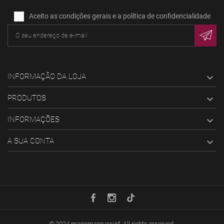
Aceito as condições gerais e a política de confidencialidade
INFORMAÇÃO DA LOJA

PRODUTOS

INFORMAÇÕES

A SUA CONTA

© 2024
mariomarquesinf
. All rights reserved.