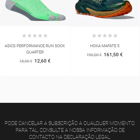
HOKA MAFATE 5
OOFOS RECOVERY OORIGINAL
SPORT
161,50 €
190,00 €
58,50 €
65,00 €
PODE CANCELAR A SUBSCRIÇÃO A QUALQUER MOMENTO.
PARA TAL, CONSULTE A NOSSA INFORMAÇÃO DE
CONTACTO NA DECLARAÇÃO LEGAL.