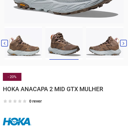


- 20%
HOKA ANACAPA 2 MID GTX MULHER
0 rever