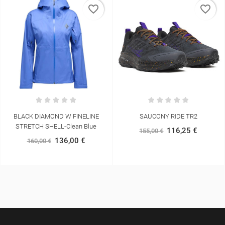
favorite_border
favorite_border
BLACK DIAMOND W FINELINE
SAUCONY RIDE TR2
STRETCH SHELL-Clean Blue
116,25 €
155,00 €
136,00 €
160,00 €