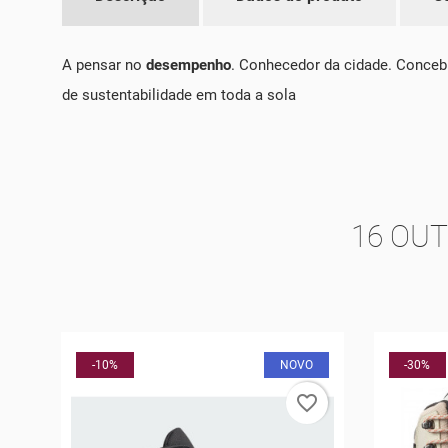
A pensar no
desempenho
. Conhecedor da cidade. Concebi
de sustentabilidade em toda a sola
16 OU
O
-30%
-10%
rder
favorite_border