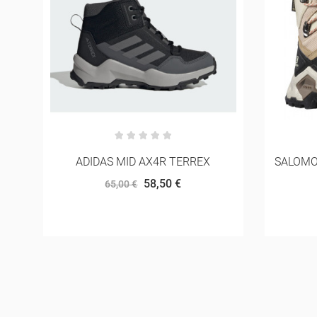
SALOMON QUEST ELEMENT GTX W
ADID
119,00 €
170,00 €