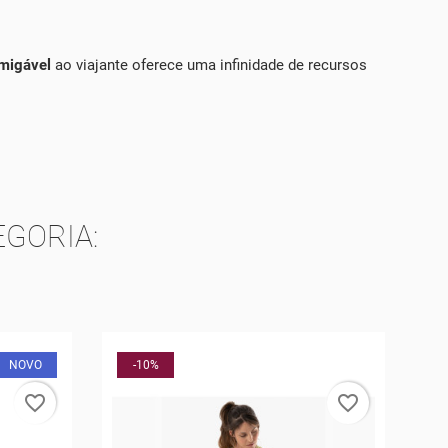
amigável
ao viajante oferece uma infinidade de recursos
GORIA:
-30%
favorite_border
favorite_border