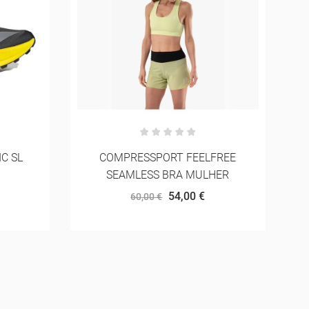
FREE
HOKA CLIFTON CREW RUN SOCK
HER
14,00 €
20,00 €