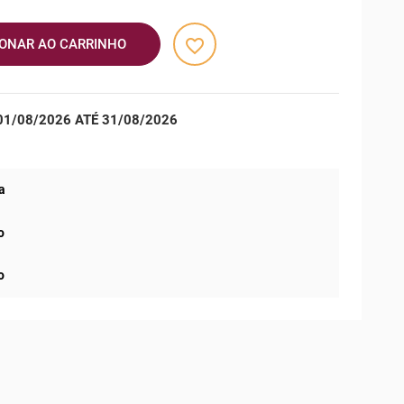
favorite_border
IONAR AO CARRINHO
1/08/2026 ATÉ 31/08/2026
a
o
o