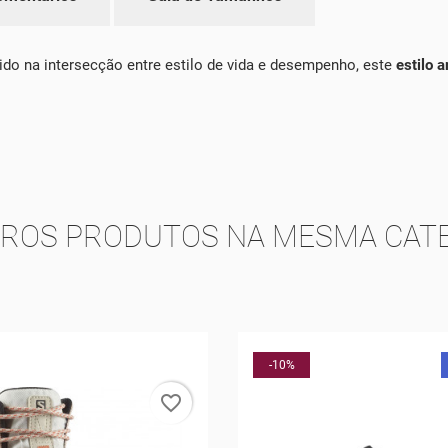
do na intersecção entre estilo de vida e desempenho, este
estilo 
TROS PRODUTOS NA MESMA CATE
NOVO
-10%
favorite_border