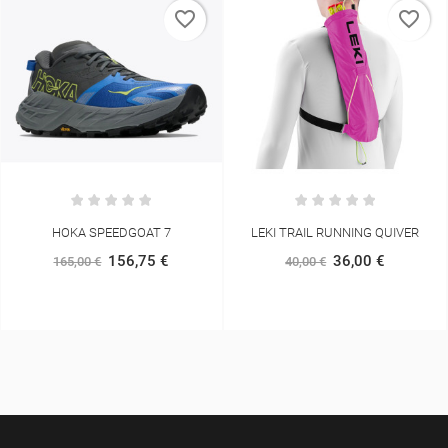
favorite_border
favorite_border
HOKA SPEEDGOAT 7
LEKI TRAIL RUNNING QUIVER
156,75 €
36,00 €
165,00 €
40,00 €