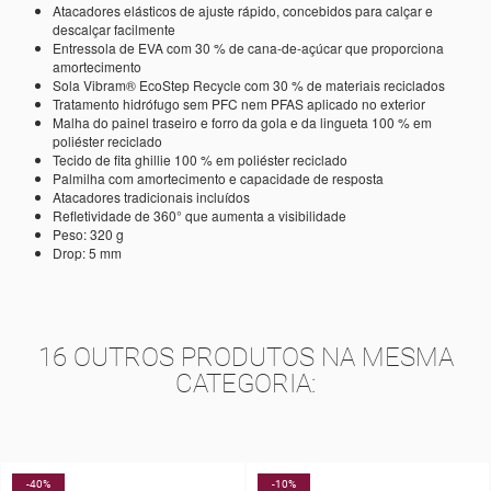
Atacadores elásticos de ajuste rápido, concebidos para calçar e
descalçar facilmente
Entressola de EVA com 30 % de cana-de-açúcar que proporciona
amortecimento
Sola Vibram® EcoStep Recycle com 30 % de materiais reciclados
Tratamento hidrófugo sem PFC nem PFAS aplicado no exterior
Malha do painel traseiro e forro da gola e da lingueta 100 % em
poliéster reciclado
Tecido de fita ghillie 100 % em poliéster reciclado
Palmilha com amortecimento e capacidade de resposta
Atacadores tradicionais incluídos
Refletividade de 360° que aumenta a visibilidade
Peso: 320 g
Drop: 5 mm
16 OUTROS PRODUTOS NA MESMA
CATEGORIA:
-10%
-20%