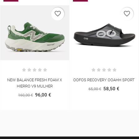
favorite_border
favorite_border
OOFOS RECOVERY OOAHH SPORT
ASICS FUJITRAIL VEST
58,50 €
120,00 €
65,00 €
150,00 €