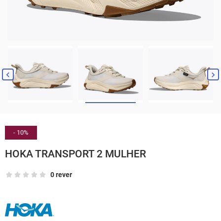


- 10%
HOKA TRANSPORT 2 MULHER
0 rever