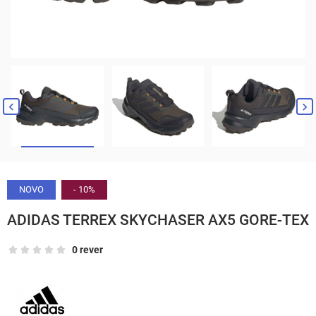


NOVO
- 10%
ADIDAS TERREX SKYCHASER AX5 GORE-TEX
0 rever