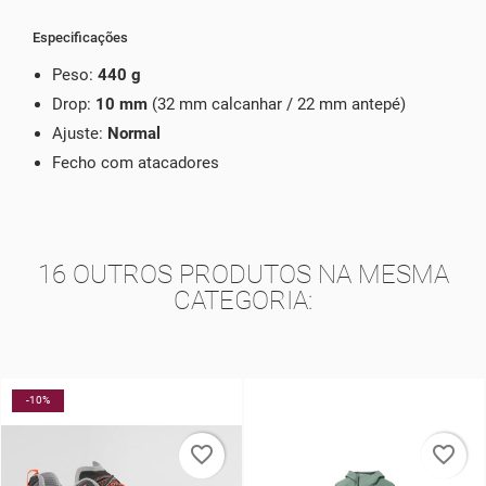
Especificações
Peso:
440 g
Drop:
10 mm
(32 mm calcanhar / 22 mm antepé)
Ajuste:
Normal
Fecho com atacadores
16 OUTROS PRODUTOS NA MESMA
CATEGORIA:
-10%
favorite_border
favorite_border