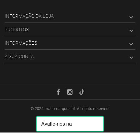
INFORMAÇÃO DA LOJA

PRODUTOS

INFORMAÇÕES

A SUA CONTA

© 2024
mariomarquesinf
. All rights reserved.