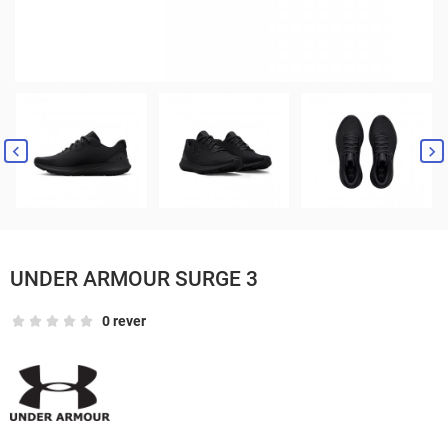


UNDER ARMOUR SURGE 3
0 rever