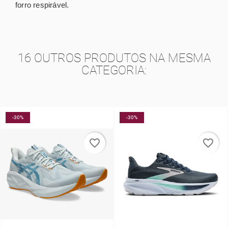
forro respirável.
16 OUTROS PRODUTOS NA MESMA
CATEGORIA:
-30%
-20%
favorite_border
favorite_border