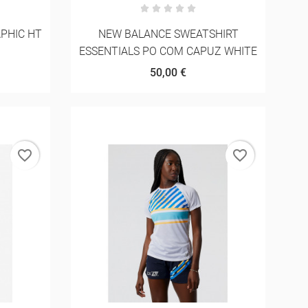
PHIC HT
NEW BALANCE SWEATSHIRT
N
ESSENTIALS PO COM CAPUZ WHITE
50,00 €
favorite_border
favorite_border