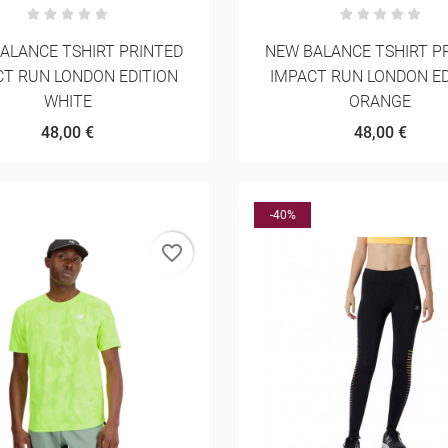
ALANCE TSHIRT PRINTED
NEW BALANCE TSHIRT P
CT RUN LONDON EDITION
IMPACT RUN LONDON ED
WHITE
ORANGE
48,00 €
48,00 €
-40%
favorite_border