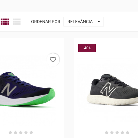



ORDENAR POR
RELEVÂNCIA
-40%
favorite_border