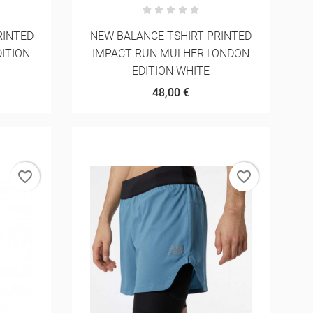
RINTED
NEW BALANCE TSHIRT PRINTED
ITION
IMPACT RUN MULHER LONDON
EDITION WHITE
48,00 €
favorite_border
favorite_border