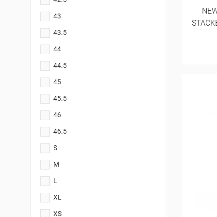
NEW
43
STACKE
43.5
44
44.5
45
45.5
46
46.5
S
M
L
XL
XS