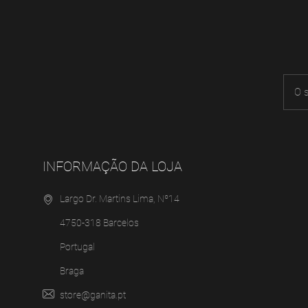
INFORMAÇÃO DA LOJA
Largo Dr. Martins Lima, Nº14
4750-318 Barcelos
Portugal
Braga
store@ganita.pt