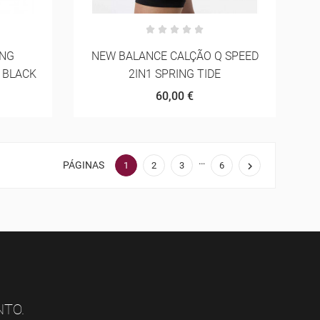
ING
NEW BALANCE CALÇÃO Q SPEED
 BLACK
2IN1 SPRING TIDE
60,00 €
…
PÁGINAS

1
2
3
6
NTO.