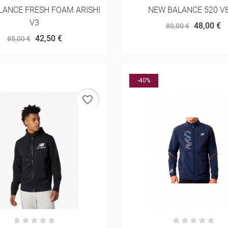
LANCE FRESH FOAM ARISHI
NEW BALANCE 520 V
V3
48,00 €
80,00 €
42,50 €
85,00 €
-40%
favorite_border