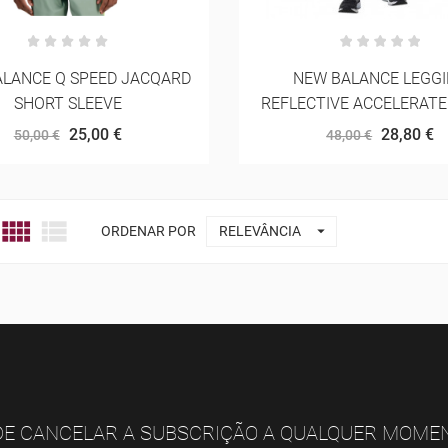
LANCE Q SPEED JACQARD
NEW BALANCE LEGG
SHORT SLEEVE
REFLECTIVE ACCELERATE
25,00 €
28,80 €
50,00 €
48,00 €



ORDENAR POR
RELEVÂNCIA
E CANCELAR A SUBSCRIÇÃO A QUALQUER MOME