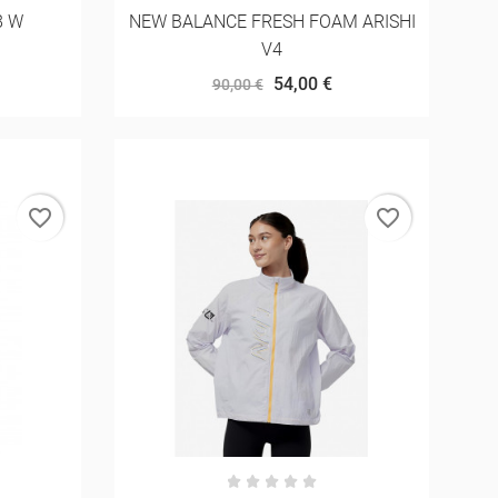
8 W
NEW BALANCE FRESH FOAM ARISHI
V4
54,00 €
90,00 €
favorite_border
favorite_border