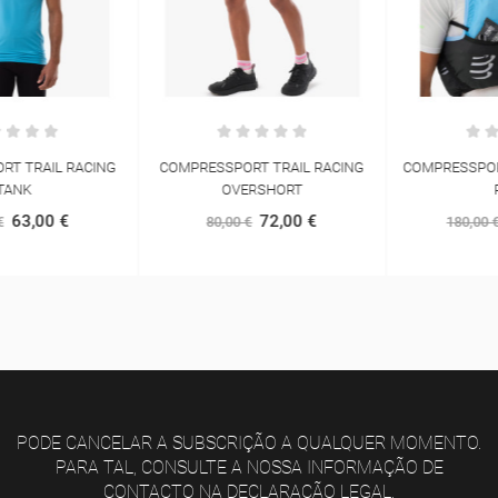
COMPRESSPORT TRAIL RACING
COMPRESSPORT ULTRUN EVO 10
OVERSHORT
PACK
72,00 €
162,00 €
80,00 €
180,00 €
PODE CANCELAR A SUBSCRIÇÃO A QUALQUER MOMENTO.
PARA TAL, CONSULTE A NOSSA INFORMAÇÃO DE
CONTACTO NA DECLARAÇÃO LEGAL.