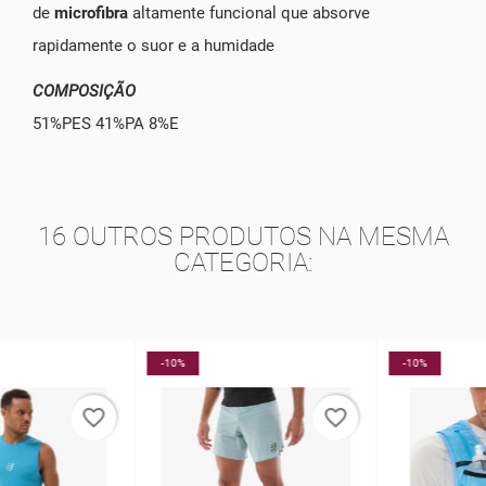
de
microfibra
altamente funcional que absorve
rapidamente o suor e a humidade
COMPOSIÇÃO
51%PES 41%PA 8%E
16 OUTROS PRODUTOS NA MESMA
CATEGORIA:
-10%
-10%
favorite_border
favorite_border