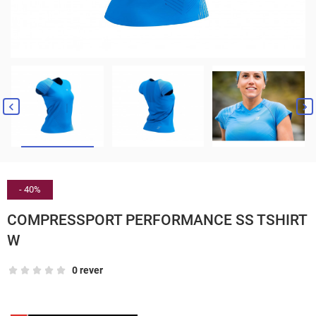


- 40%
COMPRESSPORT PERFORMANCE SS TSHIRT
W
0 rever