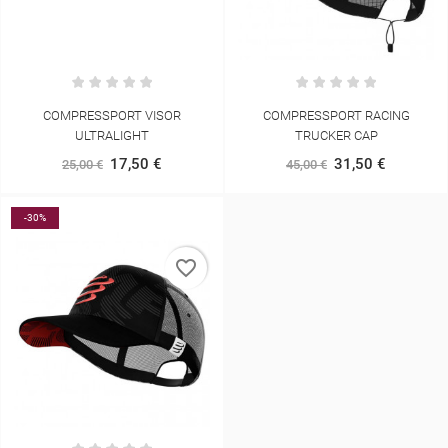
COMPRESSPORT VISOR
COMPRESSPORT RACING
ULTRALIGHT
TRUCKER CAP
17,50 €
31,50 €
25,00 €
45,00 €
-30%
favorite_border