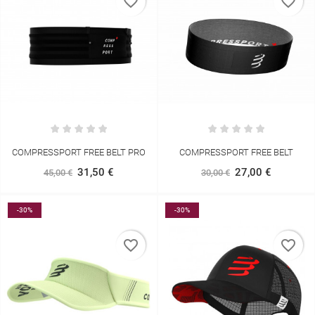
favorite_border
favorite_border
COMPRESSPORT FREE BELT PRO
COMPRESSPORT FREE BELT
31,50 €
27,00 €
45,00 €
30,00 €
-30%
-30%
favorite_border
favorite_border