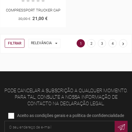
COMPRESSPORT TRUCKER CAP
21,00 €
30,00 €

RELEVÂNCIA
FILTRAR

1
2
3
4
PODE CANCELAR A SUBSCRIÇÃO A QUALQUER MOMENTO.
PARA TAL, CONSULTE A NOSSA INFORMAÇÃO DE
CONTACTO NA DECLARAÇÃO LEGAL.
Aceito as condições gerais e a política de confidencialidade