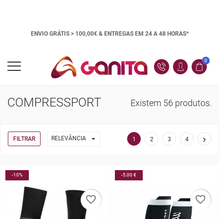
ENVIO GRÁTIS > 100,00€ &
ENTREGAS EM 24 A 48 HORAS*
0
COMPRESSPORT
Existem 56 produtos.

RELEVÂNCIA
FILTRAR

1
2
3
4
-10%
-5,00 €
favorite_border
favorite_border