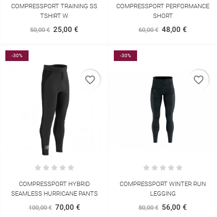
COMPRESSPORT TRAINING SS
COMPRESSPORT PERFORMANCE
TSHIRT W
SHORT
25,00 €
48,00 €
50,00 €
60,00 €
-30%
-30%
favorite_border
favorite_border
COMPRESSPORT HYBRID
COMPRESSPORT WINTER RUN
SEAMLESS HURRICANE PANTS
LEGGING
70,00 €
56,00 €
100,00 €
80,00 €