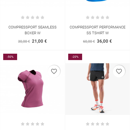
COMPRESSPORT SEAMLESS
COMPRESSPORT PERFORMANCE
BOXER W
SS TSHIRT W
21,00 €
36,00 €
30,00 €
60,00 €
-50%
-20%
favorite_border
favorite_border