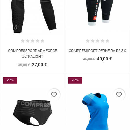
COMPRESSPORT ARMFORCE
COMPRESSPORT PERNEIRA R2 3.0
ULTRALIGHT
40,00 €
45,00 €
27,00 €
30,00 €
-30%
-40%
favorite_border
favorite_border