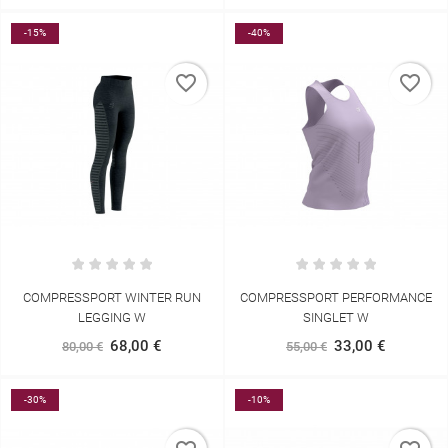
-15%
-40%
favorite_border
favorite_border
COMPRESSPORT WINTER RUN
COMPRESSPORT PERFORMANCE
LEGGING W
SINGLET W
68,00 €
33,00 €
80,00 €
55,00 €
-30%
-10%