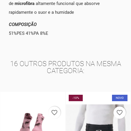
de
microfibra
altamente funcional que absorve
rapidamente o suor e a humidade
COMPOSIÇÃO
51%PES 41%PA 8%E
16 OUTROS PRODUTOS NA MESMA
CATEGORIA:
-10%
NOVO
-20%
favorite_border
favorite_border