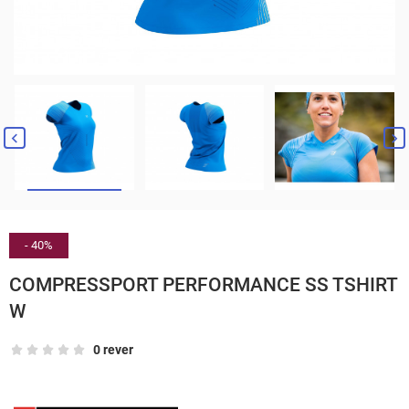


- 40%
COMPRESSPORT PERFORMANCE SS TSHIRT
W
0 rever