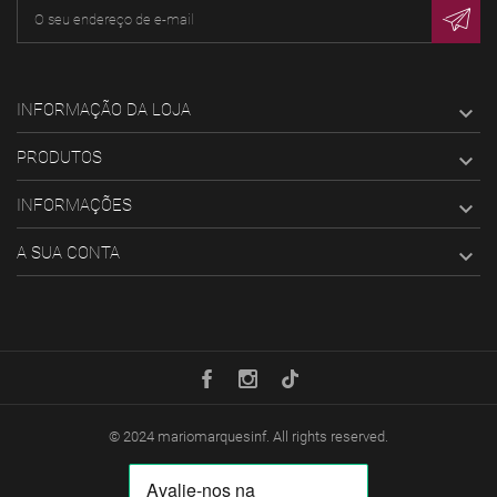
INFORMAÇÃO DA LOJA

PRODUTOS

INFORMAÇÕES

A SUA CONTA

© 2024
mariomarquesinf
. All rights reserved.