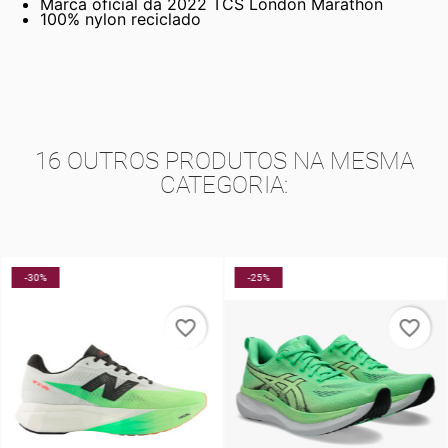
Marca oficial da 2022 TCS London Marathon
100% nylon reciclado
16 OUTROS PRODUTOS NA MESMA
CATEGORIA:
-30%
-25%
favorite_border
favorite_border