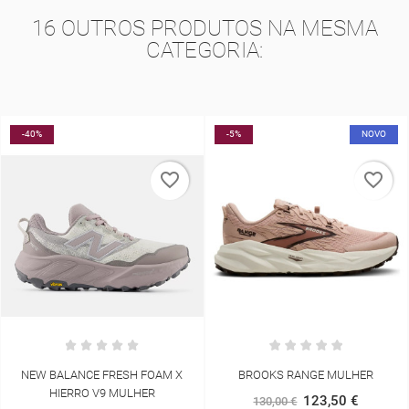
16 OUTROS PRODUTOS NA MESMA
CATEGORIA:
40%
-5%
NOVO
-
favorite_border
favorite_border
EW BALANCE FRESH FOAM X
BROOKS RANGE MULHER
HIERRO V9 MULHER
123,50 €
130,00 €