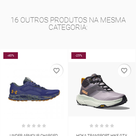
16 OUTROS PRODUTOS NA MESMA
CATEGORIA:
-25%
-5%
_border
favorite_border
favorite
D
HOKA TRANSPORT HIKE GTX
COMPRESSPORT STAYFRESH 