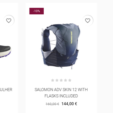
-10%
favorite_border
favorite_border
MULHER
SALOMON ADV SKIN 12 WITH
FLASKS INCLUDED
144,00 €
160,00 €