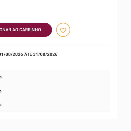
favorite_border
IONAR AO CARRINHO
1/08/2026 ATÉ 31/08/2026
a
o
o