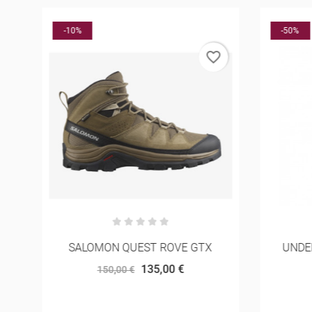
O
-10%
-50%
rder
favorite_border
SALOMON QUEST ROVE GTX
UNDE
135,00 €
150,00 €