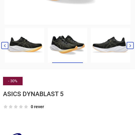


- 30%
ASICS DYNABLAST 5
0 rever