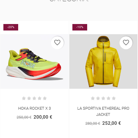
-10%
favorite_border
favorite_border
LA SPORTIVA ETHEREAL PRO
LA SPORTIVA ORTHOLITE INSOLES
JACKET
10,99 €
252,00 €
280,00 €