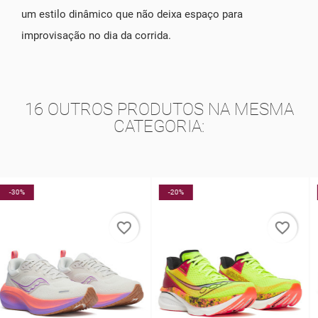
um estilo dinâmico que não deixa espaço para
improvisação no dia da corrida.
16 OUTROS PRODUTOS NA MESMA
CATEGORIA:
-20%
-40%
favorite_border
favorite_border