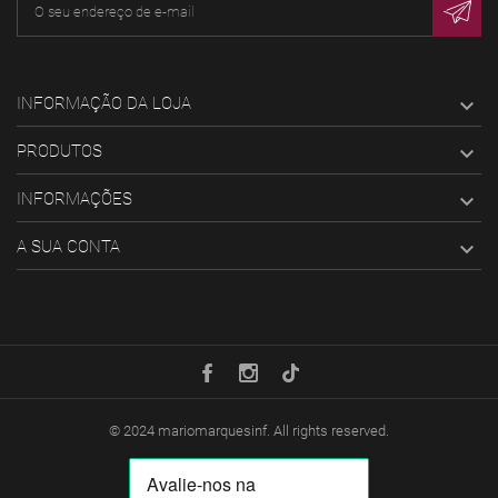
INFORMAÇÃO DA LOJA

PRODUTOS

INFORMAÇÕES

A SUA CONTA

© 2024
mariomarquesinf
. All rights reserved.