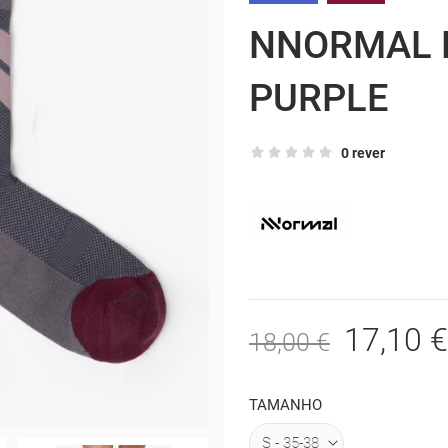
NNORMAL 
PURPLE
0 rever
17,10 €
18,00 €
TAMANHO