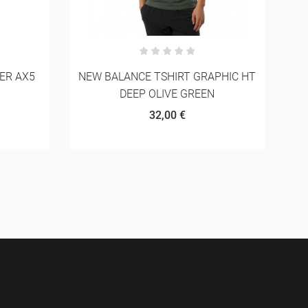
PHIC HT
SALOMON ADV SKIN 12 GRADIENT
WITH FLASKS INCLUDED
144,00 €
160,00 €