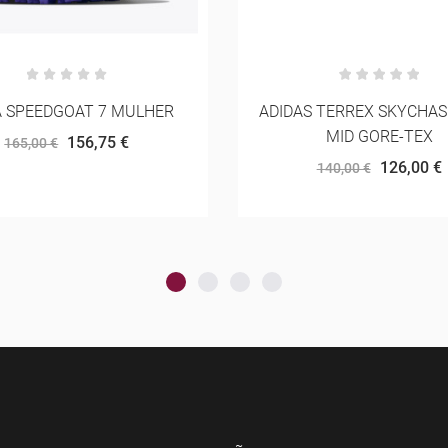
 TERREX SKYCHASER AX5
NEW BALANCE TSHIRT GRA
MID GORE-TEX
DEEP OLIVE GREEN
126,00 €
32,00 €
140,00 €