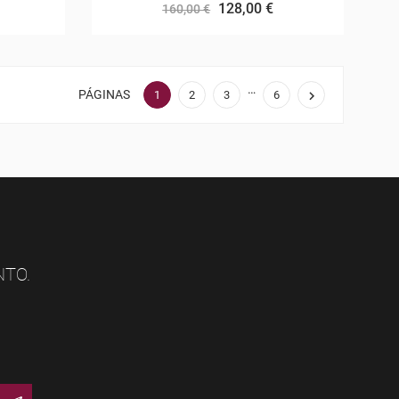
128,00 €
160,00 €
…
PÁGINAS

1
2
3
6
NTO.