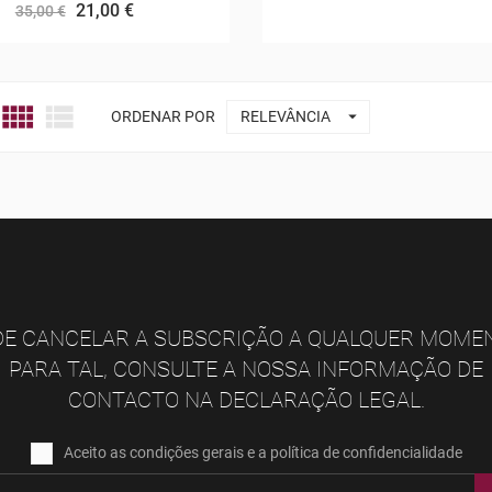
21,00 €
35,00 €



ORDENAR POR
RELEVÂNCIA
E CANCELAR A SUBSCRIÇÃO A QUALQUER MOME
PARA TAL, CONSULTE A NOSSA INFORMAÇÃO DE
CONTACTO NA DECLARAÇÃO LEGAL.
Aceito as condições gerais e a política de confidencialidade