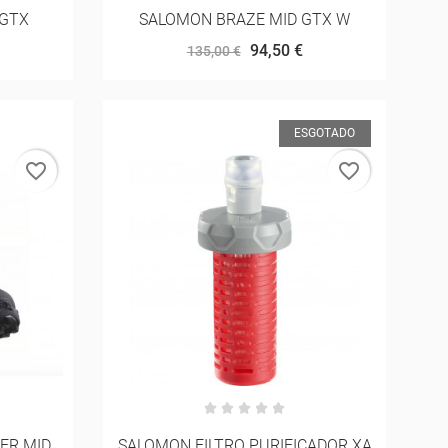
 GTX
SALOMON BRAZE MID GTX W
94,50 €
135,00 €
ESGOTADO
favorite_border
favorite_border
ER MID
SALOMON FILTRO PURIFICADOR XA