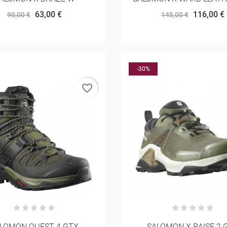
63,00 €
116,00 €
90,00 €
145,00 €
-30%
favorite_border
LOMON QUEST 4 GTX
SALOMON X RAISE 2 