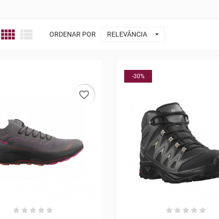



ORDENAR POR
RELEVÂNCIA
-30%
favorite_border