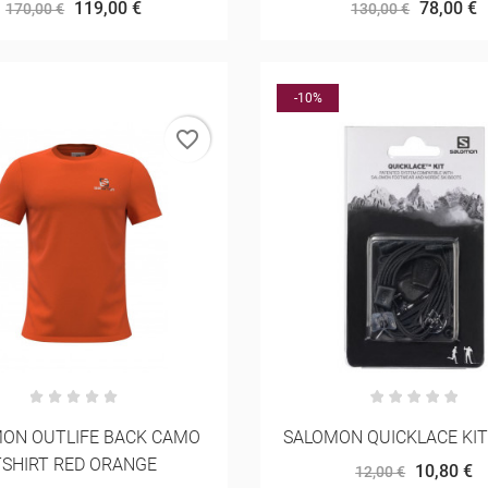
119,00 €
78,00 €
170,00 €
130,00 €
-10%
favorite_border
ON OUTLIFE BACK CAMO
SALOMON QUICKLACE KIT
TSHIRT RED ORANGE
10,80 €
12,00 €