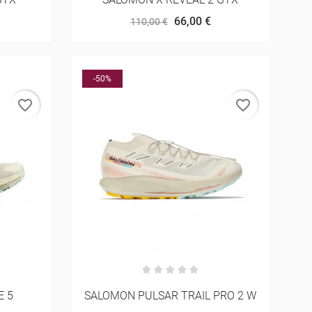
66,00 €
110,00 €
-50%
favorite_border
favorite_border
E 5
SALOMON PULSAR TRAIL PRO 2 W