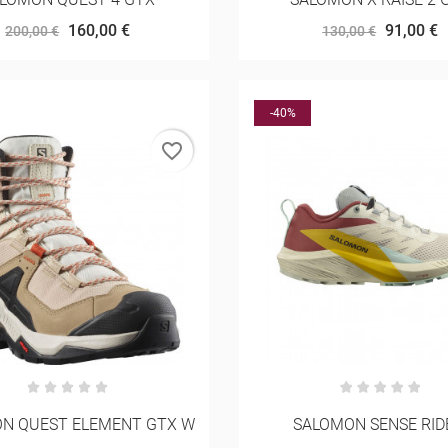
160,00 €
91,00 €
200,00 €
130,00 €
-40%
favorite_border
N QUEST ELEMENT GTX W
SALOMON SENSE RID