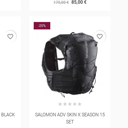
85,00 €
170,00 €
-20%
favorite_border
favorite_border
 BLACK
SALOMON ADV SKIN X SEASON 15
SET