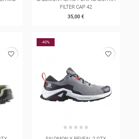
FILTER CAP 42
35,00 €
-40%
favorite_border
favorite_border
GTX
SALOMON X REVEAL 2 GTX