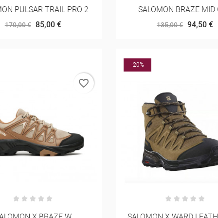
ON PULSAR TRAIL PRO 2
SALOMON BRAZE MID
85,00 €
94,50 €
170,00 €
135,00 €
-20%
favorite_border
ALOMON X BRAZE W
SALOMON X WARD LEATH