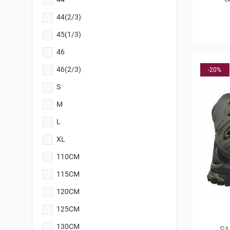
44(2/3)
45(1/3)
46
46(2/3)
-20%
S
M
L
XL
110CM
115CM
120CM
125CM
130CM
SA