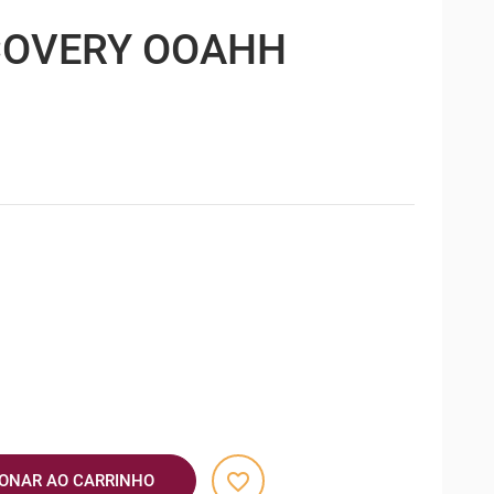
COVERY OOAHH
favorite_border
IONAR AO CARRINHO