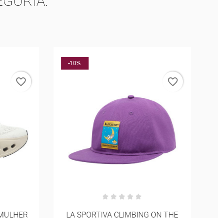
GORIA:
-10%
favorite_border
favorite_border
MULHER
LA SPORTIVA CLIMBING ON THE