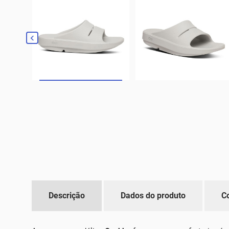

Descrição
Dados do produto
C