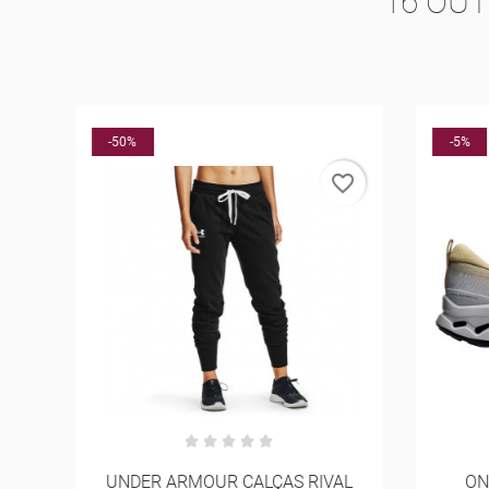
16 OU
O
-50%
-5%
rder
favorite_border
UNDER ARMOUR CALÇAS RIVAL
ON 