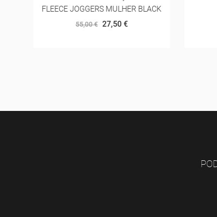
FLEECE JOGGERS MULHER BLACK
27,50 €
55,00 €
POD