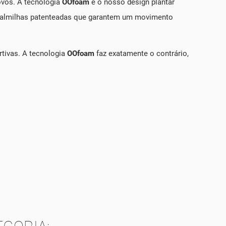
novos. A tecnologia
OOfoam
e o nosso design plantar
 palmilhas patenteadas que garantem um movimento
rtivas. A tecnologia
OOfoam
faz exatamente o contrário,