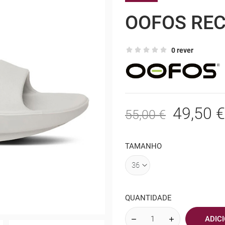
OOFOS RE
0 rever
49,50 €
55,00 €
TAMANHO
QUANTIDADE
ADIC