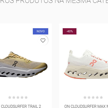
TROS PRODUTOS NA MESMA CATE
NOVO
-40%
favorite_border
CLOUDSURFER TRAIL 2
ON CLOUDSURFER MAX 