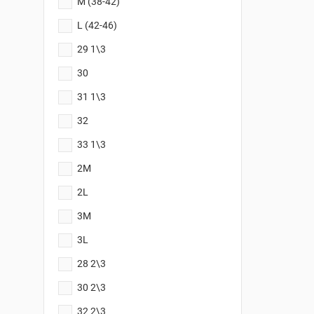
M (38-42)
L (42-46)
29 1\3
30
31 1\3
32
33 1\3
2M
2L
3M
3L
28 2\3
30 2\3
32 2\3