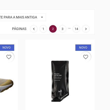

TE PARA A MAIS ANTIGA
…
PÁGINAS


1
2
3
14
NOVO
NOVO
favorite_border
favorite_border