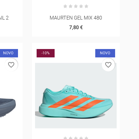
IL 2
MAURTEN GEL MIX 480
7,80 €
NOVO
-10%
NOVO
favorite_border
favorite_border