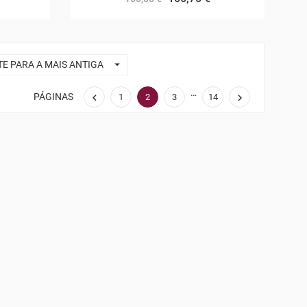

TE PARA A MAIS ANTIGA
…
PÁGINAS


1
2
3
14