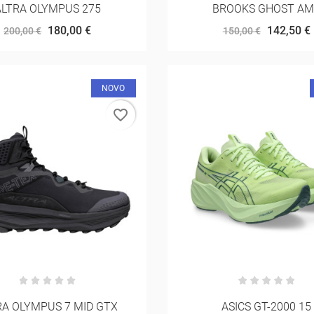
ALTRA OLYMPUS 275
BROOKS GHOST A
180,00 €
142,50 €
200,00 €
150,00 €
NOVO
favorite_border
RA OLYMPUS 7 MID GTX
ASICS GT-2000 15