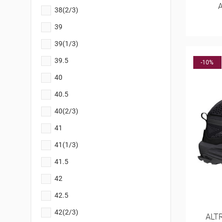
38(2/3)
39
39(1/3)
39.5
-10%
40
40.5
40(2/3)
41
41(1/3)
41.5
42
42.5
42(2/3)
ALT