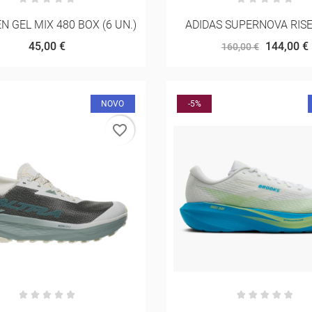
 GEL MIX 480 BOX (6 UN.)
ADIDAS SUPERNOVA RISE
45,00 €
144,00 €
160,00 €
NOVO
-5%
favorite_border