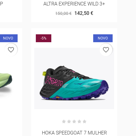
MP
ALTRA EXPERIENCE WILD 3+
142,50 €
150,00 €
NOVO
-5%
NOVO
favorite_border
favorite_border
HOKA SPEEDGOAT 7 MULHER