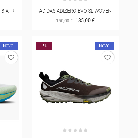
 3 ATR
ADIDAS ADIZERO EVO SL WOVEN
135,00 €
150,00 €
NOVO
-5%
NOVO
favorite_border
favorite_border