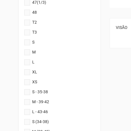
47(1/3)
48
T2
VISÃO
T3
S
M
L
XL
XS
S - 35-38
M - 39-42
L - 43-46
S (34-38)