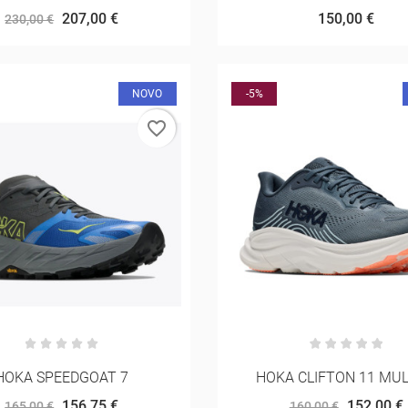
207,00 €
150,00 €
230,00 €
NOVO
-5%
favorite_border
HOKA SPEEDGOAT 7
HOKA CLIFTON 11 MU
156,75 €
152,00 €
165,00 €
160,00 €