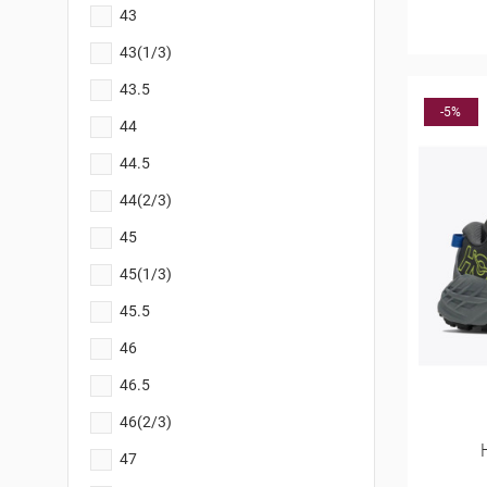
43
43(1/3)
43.5
-5%
44
44.5
44(2/3)
45
45(1/3)
45.5
46
46.5
46(2/3)
47