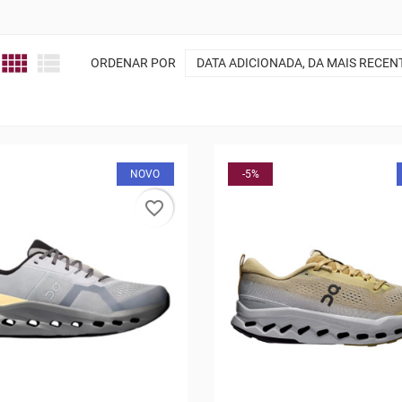


ORDENAR POR
DATA ADICIONADA, DA MAIS RECEN
NOVO
-5%
favorite_border