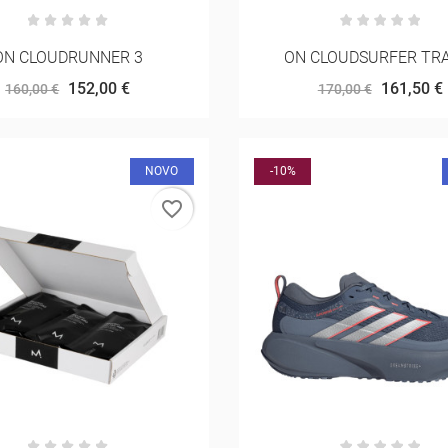
ON CLOUDRUNNER 3
ON CLOUDSURFER TRA
152,00 €
161,50 €
160,00 €
170,00 €
NOVO
-10%
favorite_border