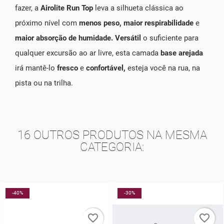
fazer, a
Airolite Run Top
leva a silhueta clássica ao
próximo nível com
menos peso, maior respirabilidade
e
maior absorção de humidade. Versátil
o suficiente para
qualquer excursão ao ar livre, esta camada
base arejada
irá mantê-lo
fresco
e
confortável,
esteja você na rua, na
pista ou na trilha.
16 OUTROS PRODUTOS NA MESMA
CATEGORIA:
-30%
-10%
favorite_border
favorite_border