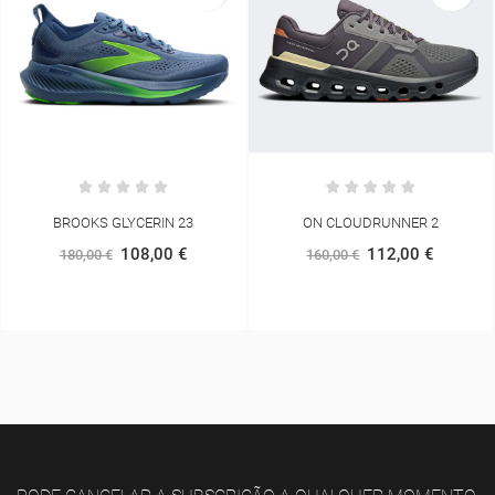
3
ON CLOUDRUNNER 2
ASICS ROAD 2N1 3.5IN S
MULHER
112,00 €
160,00 €
49,50 €
55,00 €