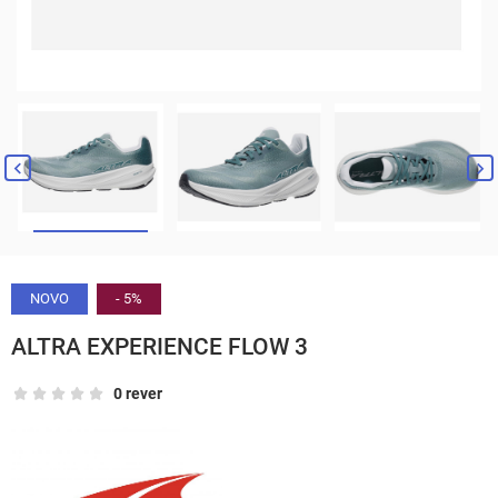


NOVO
- 5%
ALTRA EXPERIENCE FLOW 3
0 rever