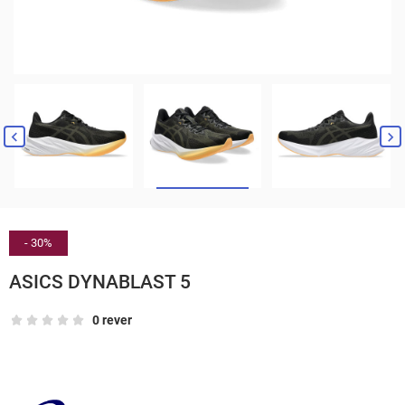


- 30%
ASICS DYNABLAST 5
0 rever