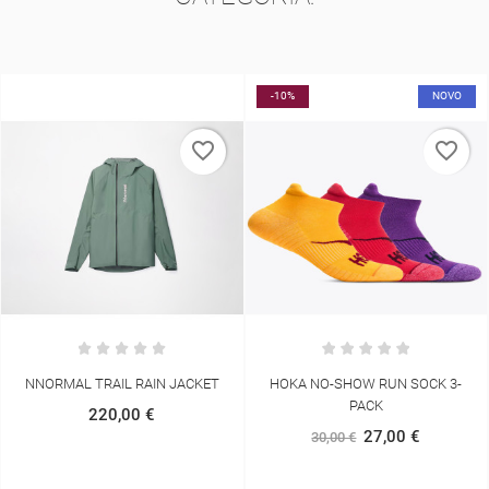
-10%
NOVO
-10%
favorite_border
favorite_border
HOKA NO-SHOW RUN SOCK 3-
ASICS ESSENTIAL ASICS LOGO 3I
PACK
TIGHT
27,00 €
22,50 €
30,00 €
25,00 €