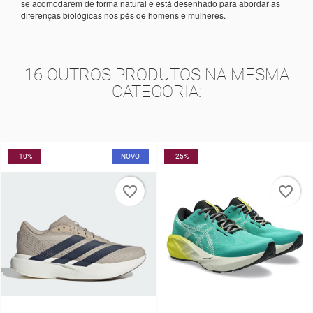
se acomodarem de forma natural e está desenhado para abordar as
diferenças biológicas nos pés de homens e mulheres.
16 OUTROS PRODUTOS NA MESMA
CATEGORIA:
-10%
NOVO
-25%
favorite_border
favorite_border