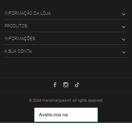
INFORMAÇÃO DA LOJA

PRODUTOS

INFORMAÇÕES

A SUA CONTA

© 2024
mariomarquesinf
. All rights reserved.