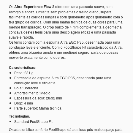
Os
Altra Experience Flow 2
oferecem uma passada suave, sem
esforço e eficaz. Enfrenta sem problemas o treino diário, supera
facilmente as corridas longas e sorri quilómetro após quilómetro com o
teu grupo de corrida. Com uma malha técnica de duas cores para uma
melhor transpiração. O drop baixo de 4 mm complementa a geometria
côncava destes ténis para uma descolagem eficaz e uma passada
suave e rápida.
Os ténis contam com a espuma Altra EGO P35, desenhada para uma
condução leve e eficiente. Com o FootShape Fit característico da Altra,
obténs uma biqueira ampla e um mediopé seguro, para que possas
mover-te exatamente como queres.
Características:
Peso: 231 g
Entressola de espuma Altra EGO P35, desenhada para uma
condução leve e eficiente
Sola: Borracha
Amortecimento: Médio
Espessura da sola: 28/32 mm
Drop: 4 mm
Parte superior: Malha técnica
Tecnologias:
Standard FootShape Fit
O característico conforto FootShape dá aos teus pés mais espaço para