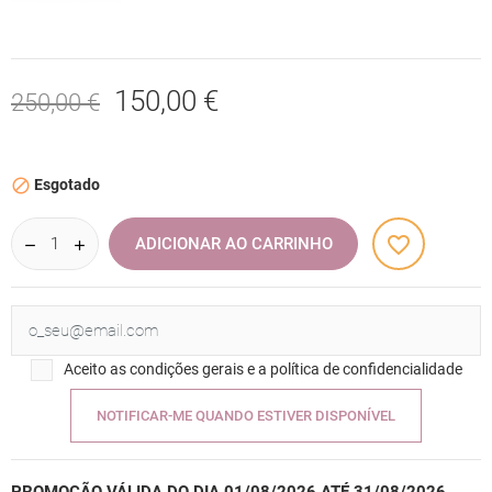
150,00 €
250,00 €
Esgotado

favorite_border
ADICIONAR AO CARRINHO
Aceito as condições gerais e a política de confidencialidade
NOTIFICAR-ME QUANDO ESTIVER DISPONÍVEL
PROMOÇÃO VÁLIDA DO DIA 01/08/2026 ATÉ 31/08/2026