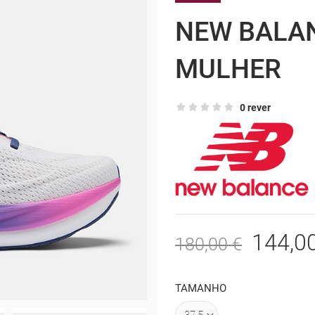
NEW BALAN
MULHER
0 rever
144,0
180,00 €
TAMANHO