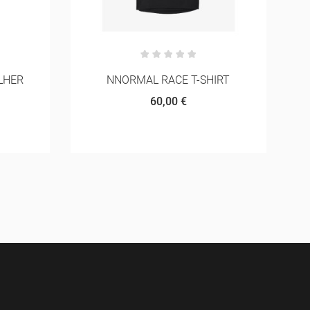
IRT
HOKA RINCON 4
78,00 €
130,00 €