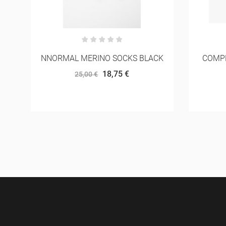
CK
COMPRESSPORT TRAIL RACING
BRO
TANK
63,00 €
70,00 €