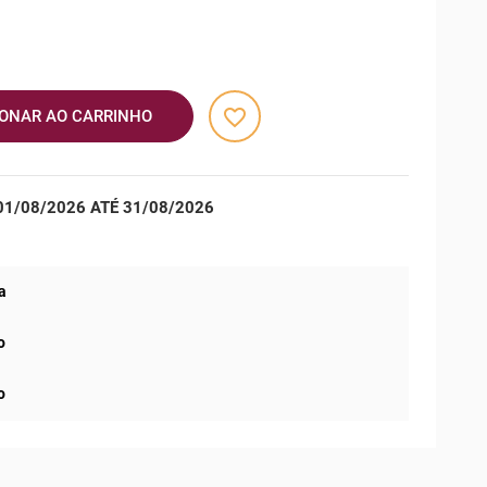
favorite_border
IONAR AO CARRINHO
1/08/2026 ATÉ 31/08/2026
a
o
o