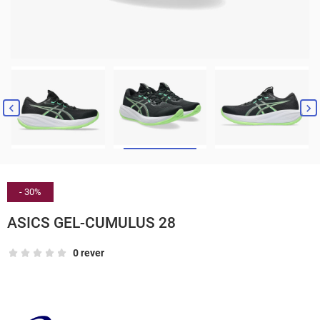


- 30%
ASICS GEL-CUMULUS 28
0 rever