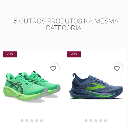
16 OUTROS PRODUTOS NA MESMA
CATEGORIA:
-40%
-5%
NOV
favorite_border
favorite_border