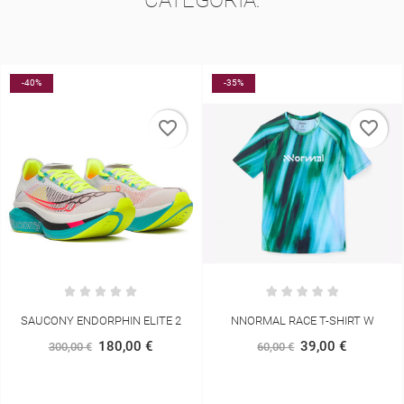
-35%
-30%
favorite_border
favorite_border
NNORMAL RACE T-SHIRT W
ADIDAS ADIZERO ADIOS PRO 4
MULHER
39,00 €
60,00 €
175,00 €
250,00 €