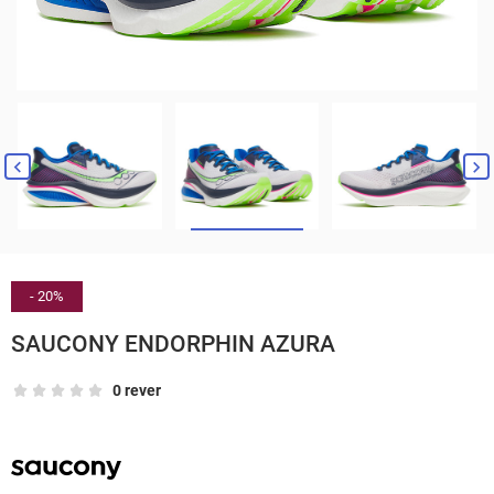


- 20%
SAUCONY ENDORPHIN AZURA
0 rever