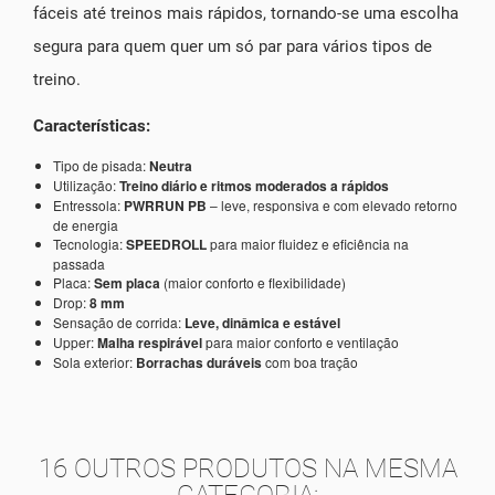
fáceis até treinos mais rápidos, tornando-se uma escolha
segura para quem quer um só par para vários tipos de
treino.
Características:
Tipo de pisada:
Neutra
Utilização:
Treino diário e ritmos moderados a rápidos
Entressola:
PWRRUN PB
– leve, responsiva e com elevado retorno
de energia
Tecnologia:
SPEEDROLL
para maior fluidez e eficiência na
passada
Placa:
Sem placa
(maior conforto e flexibilidade)
Drop:
8 mm
Sensação de corrida:
Leve, dinâmica e estável
Upper:
Malha respirável
para maior conforto e ventilação
Sola exterior:
Borrachas duráveis
com boa tração
16 OUTROS PRODUTOS NA MESMA
CATEGORIA: