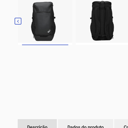

Descrição
Dados do produto
C