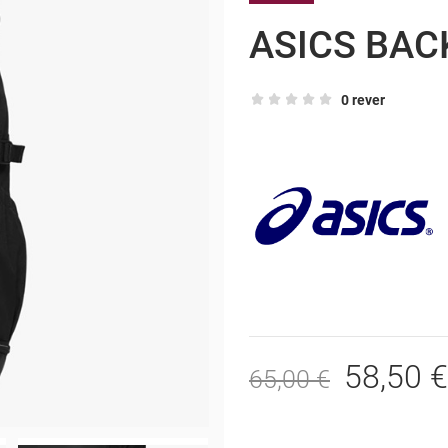
ASICS BAC
0 rever
58,50 €
65,00 €