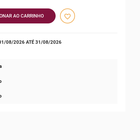
favorite_border
IONAR AO CARRINHO
1/08/2026 ATÉ 31/08/2026
a
o
o