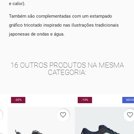
e calor).
Também são complementadas com um estampado
gráfico tricotado inspirado nas ilustrações tradicionais
japonesas de ondas e água.
16 OUTROS PRODUTOS NA MESMA
CATEGORIA:
-30%
-10%
NOVO
favorite_border
favorite_border