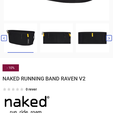


- 10%
NAKED RUNNING BAND RAVEN V2
0 rever