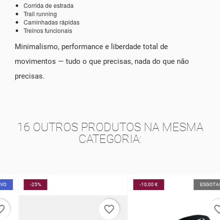
Corrida de estrada
Trail running
Caminhadas rápidas
Treinos funcionais
Minimalismo, performance e liberdade total de
movimentos — tudo o que precisas, nada do que não
precisas.
16 OUTROS PRODUTOS NA MESMA
CATEGORIA:
-25%
-10,00 €
ESGOTADO
favorite_border
favorite_border