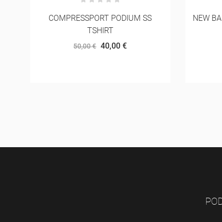
NEW BALANCE SPORT ESSENTIALS
NEW 
SHORT 5"
PRINT
36,00 €
40,00 €
POD