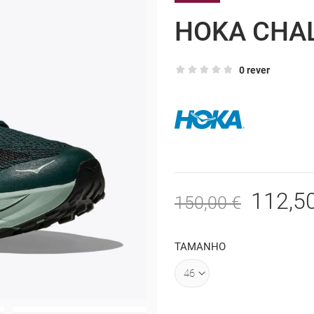
HOKA CHA
0 rever
112,5
150,00 €
TAMANHO