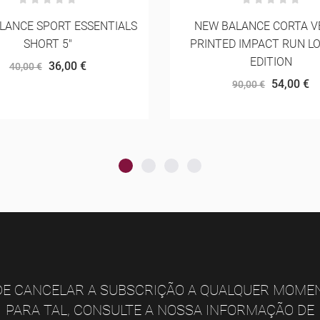
BALANCE CORTA VENTO
INSANE INSIDE TRAIL CA
ED IMPACT RUN LONDON
DRAGON´S BACK TRA
EDITION
17,50 €
25,00 €
54,00 €
90,00 €
E CANCELAR A SUBSCRIÇÃO A QUALQUER MOME
PARA TAL, CONSULTE A NOSSA INFORMAÇÃO DE