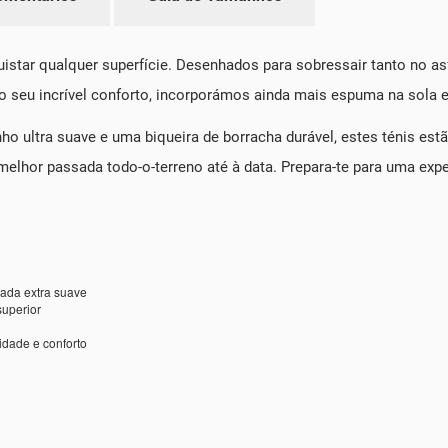
istar qualquer superfície. Desenhados para sobressair tanto no as
lo seu incrível conforto, incorporámos ainda mais espuma na sola 
o ultra suave e uma biqueira de borracha durável, estes ténis est
a melhor passada todo-o-terreno até à data. Prepara-te para uma ex
ada extra suave
superior
idade e conforto