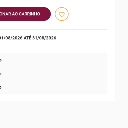
favorite_border
IONAR AO CARRINHO
1/08/2026 ATÉ 31/08/2026
a
o
o