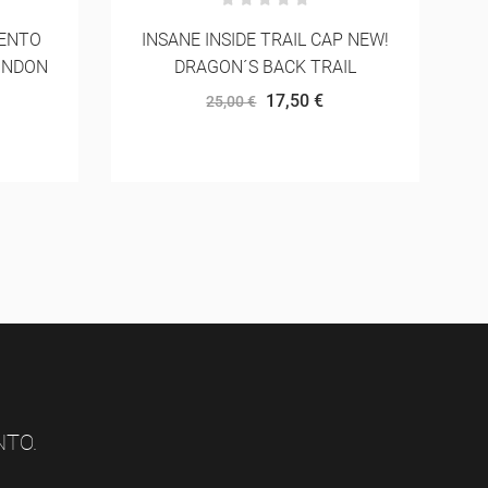
P NEW!
ASICS METASPEED SINGLET
IL
52,50 €
75,00 €
NTO.