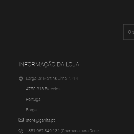
INFORMAÇÃO DA LOJA
Largo Dr. Martins Lima, Nº14
4750-318 Barcelos
Portugal
Braga
store@ganita.pt
+351 967 349 131 (Chamada para Rede