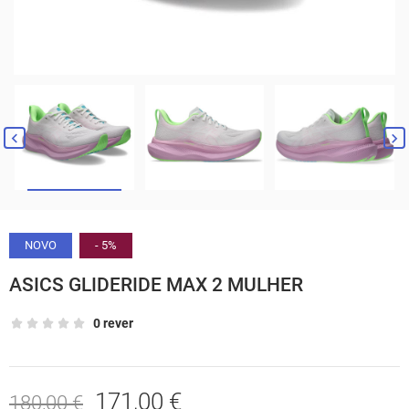


NOVO
- 5%
ASICS GLIDERIDE MAX 2 MULHER
0 rever
171,00 €
180,00 €