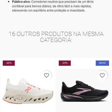
Público-alvo:
Corredores neutros que precisam de um tênis
confiável para treinos diários, de ritmo fácil a mais rápidos,
oferecendo um equilíbrio entre proteção e vivacidade.
16 OUTROS PRODUTOS NA MESMA
CATEGORIA:
-25%
NOVO
-5%
favorite_border
favorite_border