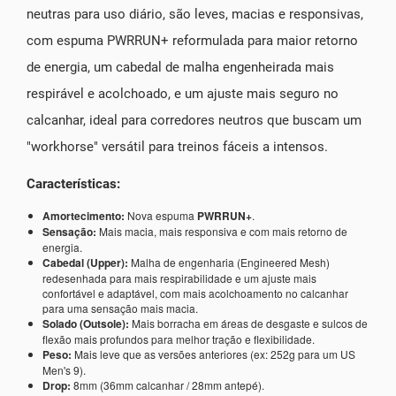
neutras para uso diário, são leves, macias e responsivas,
com espuma PWRRUN+ reformulada para maior retorno
de energia, um cabedal de malha engenheirada mais
respirável e acolchoado, e um ajuste mais seguro no
calcanhar, ideal para corredores neutros que buscam um
"workhorse" versátil para treinos fáceis a intensos.
Características:
Amortecimento:
Nova espuma
PWRRUN+
.
Sensação:
Mais macia, mais responsiva e com mais retorno de
energia.
Cabedal (Upper):
Malha de engenharia (Engineered Mesh)
redesenhada para mais respirabilidade e um ajuste mais
confortável e adaptável, com mais acolchoamento no calcanhar
para uma sensação mais macia.
Solado (Outsole):
Mais borracha em áreas de desgaste e sulcos de
flexão mais profundos para melhor tração e flexibilidade.
Peso:
Mais leve que as versões anteriores (ex: 252g para um US
Men's 9).
Drop:
8mm (36mm calcanhar / 28mm antepé).