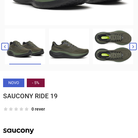


NOVO
- 5%
SAUCONY RIDE 19
0 rever