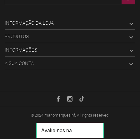
INFORMAÇÃO DA LOJA

PRODUTOS

INFORMAÇÕES

A SUA CONTA

© 2024
mariomarquesinf
. All rights reserved.